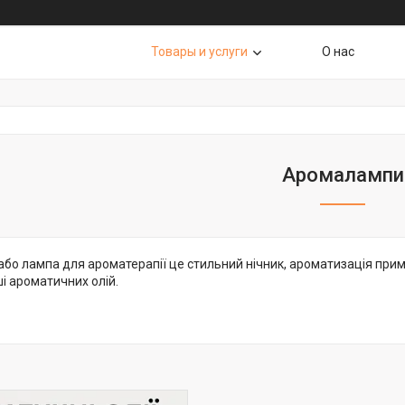
Товары и услуги
О нас
Аромалампи
бо лампа для ароматерапії це стильний нічник, ароматизація прим
ші ароматичних олій.