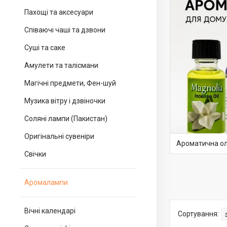
Пахощі та аксесуари
Співаючі чаші та дзвони
Суші та саке
Амулети та талісмани
Магічні предмети, Фен-шуй
Музика вітру і дзвіночки
Соляні лампи (Пакистан)
Оригінальні сувеніри
Ароматична ол
Свічки
Аромалампи
Вічні календарі