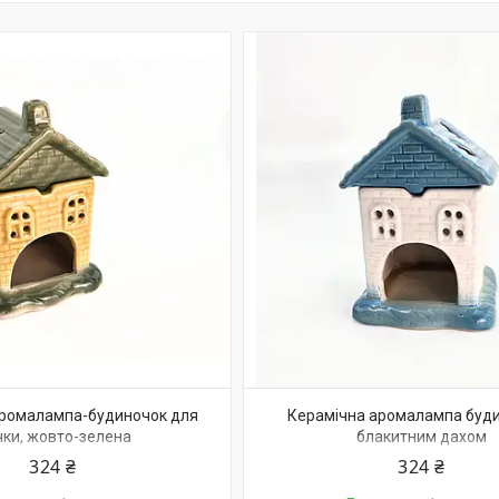
аромалампа-будиночок для
Керамічна аромалампа буди
чки, жовто-зелена
блакитним дахом
324 ₴
324 ₴