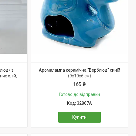
люд» з
Аромалампа керамічна "Верблюд" синій
них олій,
(9х10х6 см)
165 ₴
Готово до відправки
32867A
Купити