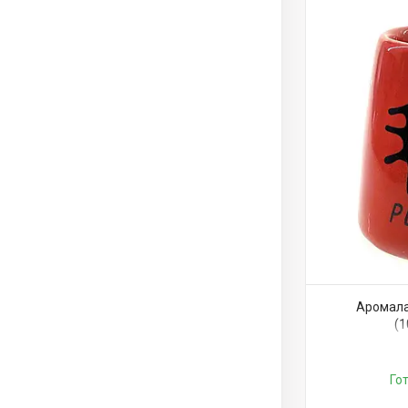
Аромала
(1
Го