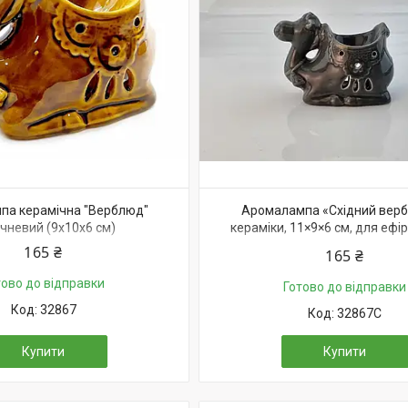
па керамічна "Верблюд"
Аромалампа «Східний верб
чневий (9х10х6 см)
кераміки, 11×9×6 см, для ефір
Китай
165 ₴
165 ₴
тово до відправки
Готово до відправки
32867
32867C
Купити
Купити