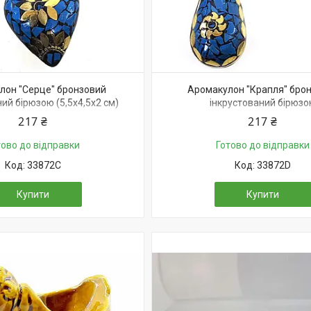
лон "Серце" бронзовий
Аромакулон "Крапля" бро
ий бірюзою (5,5х4,5х2 см)
інкрустований бірюз
217 ₴
217 ₴
тово до відправки
Готово до відправки
33872C
33872D
Купити
Купити