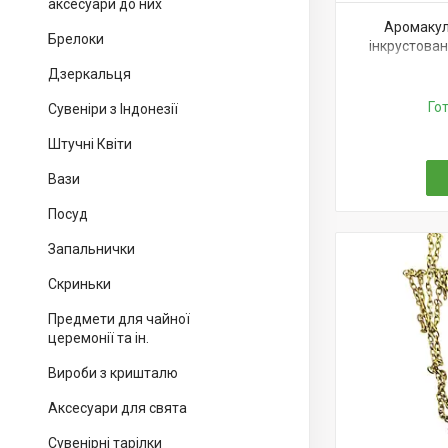
аксесуари до них
Аромакул
Брелоки
інкрустован
Дзеркальця
Го
Сувеніри з Індонезії
Штучні Квіти
Вази
Посуд
Запальнички
Скриньки
Предмети для чайної
церемонії та ін.
Вироби з кришталю
Аксесуари для свята
Сувенірні тарілки