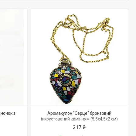
ночок з
Аромакулон "Серце" бронзовий
інкрустований камінням (5,5х4,5х2 см)
217 ₴