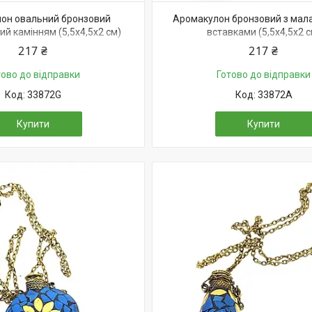
он овальний бронзовий
Аромакулон бронзовий з мал
ий камінням (5,5х4,5х2 см)
вставками (5,5х4,5х2 с
217 ₴
217 ₴
тово до відправки
Готово до відправки
33872G
33872A
Купити
Купити