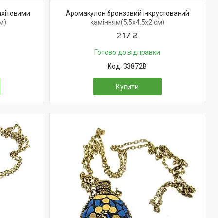
ахітовими
Аромакулон бронзовий інкрустований
м)
камінням(5,5х4,5х2 см)
217 ₴
Готово до відправки
33872B
Купити