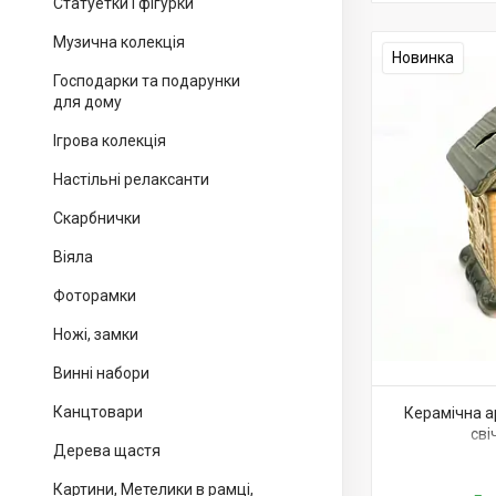
Статуетки і фігурки
Музична колекція
Новинка
Господарки та подарунки
для дому
Ігрова колекція
Настільні релаксанти
Скарбнички
Віяла
Фоторамки
Ножі, замки
Винні набори
Канцтовари
Керамічна 
сві
Дерева щастя
Картини, Метелики в рамці,