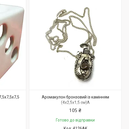
7,5х7,5х7,5
Аромакулон бронзовий із камінням
(4х2,5х1,5 см)A
105 ₴
Готово до відправки
4126AK