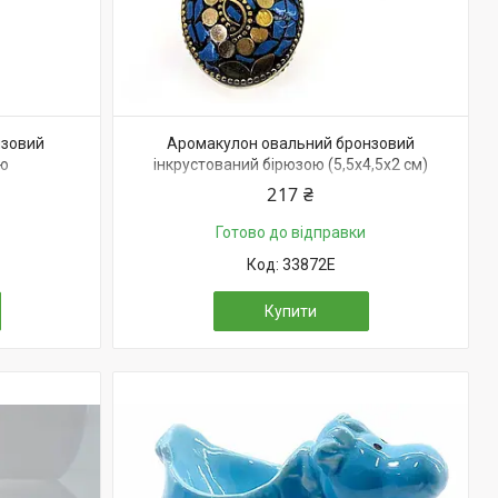
нзовий
Аромакулон овальний бронзовий
ою
інкрустований бірюзою (5,5х4,5х2 см)
217 ₴
Готово до відправки
33872E
Купити