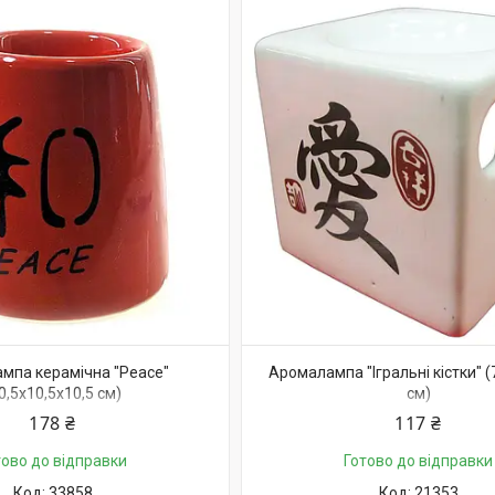
мпа керамічна "Peace"
Аромалампа "Ігральні кістки" (
0,5х10,5х10,5 см)
см)
178 ₴
117 ₴
тово до відправки
Готово до відправки
33858
21353