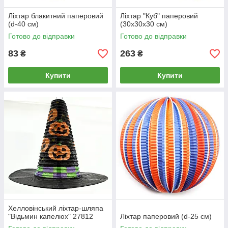
Ліхтар блакитний паперовий
Ліхтар "Куб" паперовий
(d-40 см)
(30х30х30 см)
Готово до відправки
Готово до відправки
83
263
₴
₴
Купити
Купити
Хелловінський ліхтар-шляпа
"Відьмин капелюх" 27812
Ліхтар паперовий (d-25 см)