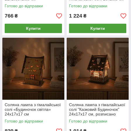
Готово до відправки
Готово до відправки
766
1 224
₴
₴
Купити
Купити
Соляна лампа з гімалайської
Соляна лампа з гімалайської
солі «Будиночок світла»
солі "Казковий Будиночок"
24х17х17 см
24х17х17 см, розписано
вручну
Готово до відправки
Готово до відправки