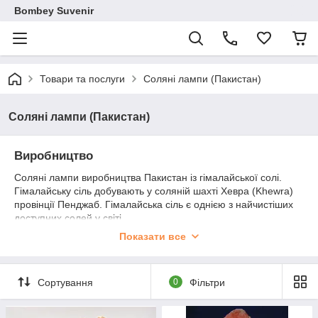
Bombey Suvenir
Товари та послуги
Соляні лампи (Пакистан)
Соляні лампи (Пакистан)
Виробництво
Соляні лампи виробництва Пакистан із гімалайської солі.
Гімалайську сіль добувають у соляній шахті Хевра (Khewra)
провінції Пенджаб. Гімалайська сіль є однією з найчистіших
доступних солей у світі.
Показати все
Гімалайська соляна лампа є не тільки гарним і екзотичним
предметом інтер'єру, але й іонізує простір, вважається, що це
допомагає в профілактиці та лікуванні багатьох захворювань.
Тому Хевра — не просто друга на планеті за величиною
Сортування
0
Фільтри
соляна шахта, а й туристична пам'ятність Пакистану, яку
щорічно відвідують приблизно 40 000 туристів.