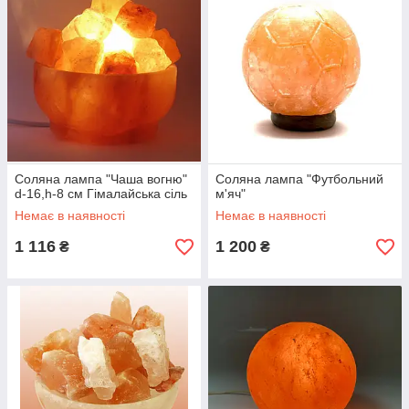
Соляна лампа "Чаша вогню"
Соляна лампа "Футбольний
d-16,h-8 см Гімалайська сіль
м'яч"
Немає в наявності
Немає в наявності
1 116
1 200
₴
₴