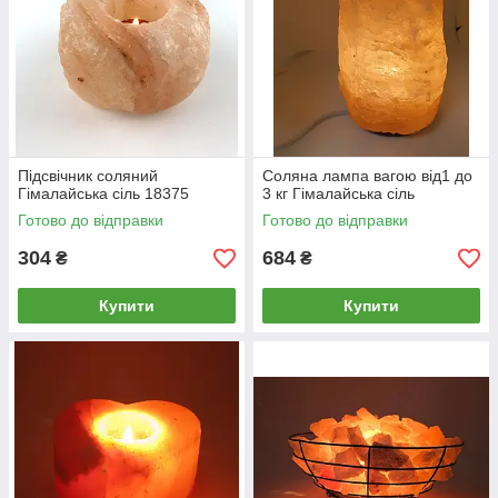
годин вдень або вночі.
Для стандартної кімнати рекомендуємо
замовити соляну лампу вагою 1-5 кг.
Підсвічник соляний
Соляна лампа вагою від1 до
Гімалайська сіль 18375
3 кг Гімалайська сіль
Готово до відправки
Готово до відправки
304
684
₴
₴
Купити
Купити