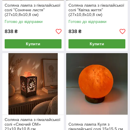
Соляна лампа з гімалайської
Соляна лампа з гімалайської
солі "Сонячне листя"
солі "Квітка життя"
(27х10,8х10,8 cм)
(27х10,8х10,8 см)
Готово до відправки
Готово до відправки
838
838
₴
₴
Купити
Купити
Соляна лампа з гімалайської
солі «Сяючий ОМ»
Соляна лампа Куля з
21х10,8х10,8 см
гімалайської солі 15х15,5 см