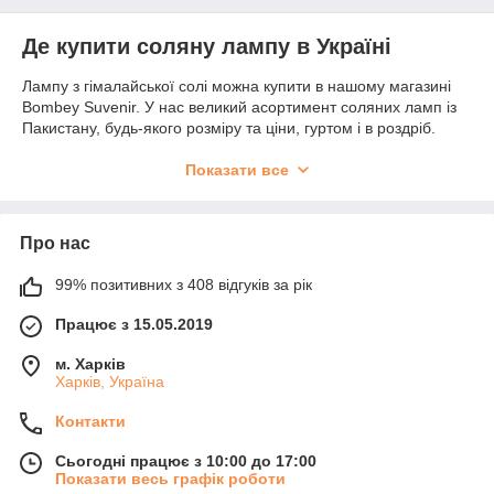
Де купити соляну лампу в Україні
Лампу з гімалайської солі можна купити в нашому магазині
Bombey Suvenir. У нас великий асортимент соляних ламп із
Пакистану, будь-якого розміру та ціни, гуртом і в роздріб.
Показати все
Ми доставляємо соляні лампи всією Україною. Перед
відправленням менеджер ретельно перевіряє товар на
наявність браку.
Про нас
Ми раді вам допомогти знайти відповідну саме для вас лампу
99% позитивних з 408 відгуків за рік
або свічник із гімалайської солі.
Працює з 15.05.2019
м. Харків
Харків, Україна
Контакти
Сьогодні працює з 10:00 до 17:00
Показати весь графік роботи