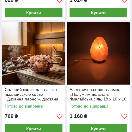
829
1 014
₴
₴
Купити
Купити
Соляний кошик для лазні з
Електрична соляна лампа
гімалайською сіллю
«Полум'я» тюльпан,
«Дихання парної», дротяна
гімалайська сіль, 18 х 10 х 10
чаша 26x12 см
см, Пакистан
Готово до відправки
Готово до відправки
769
1 168
₴
₴
Купити
Купити