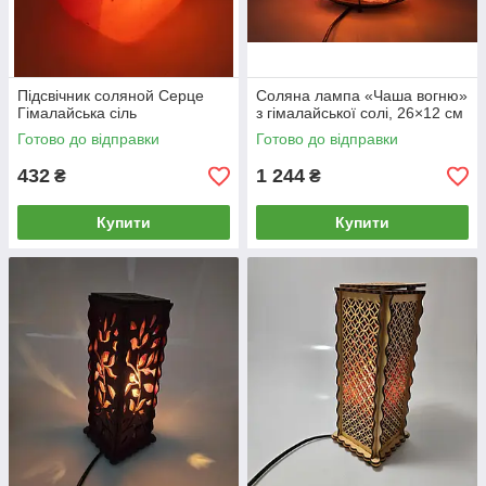
Підсвічник соляной Серце
Соляна лампа «Чаша вогню»
Гімалайська сіль
з гімалайської солі, 26×12 см
Готово до відправки
Готово до відправки
432
1 244
₴
₴
Купити
Купити