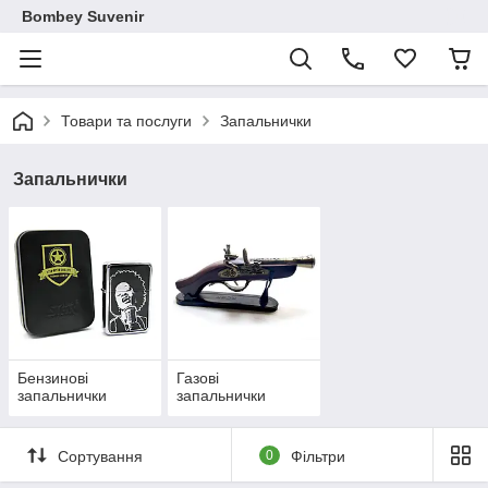
Bombey Suvenir
Товари та послуги
Запальнички
Запальнички
Бензинові
Газові
запальнички
запальнички
Сортування
0
Фільтри