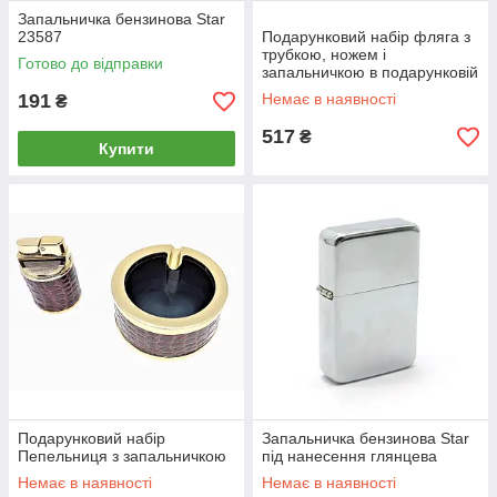
Запальничка бензинова Star
23587
Подарунковий набір фляга з
трубкою, ножем і
Готово до відправки
запальничкою в подарунковій
упаковці
191
Немає в наявності
₴
517
₴
Купити
Подарунковий набір
Запальничка бензинова Star
Пепельниця з запальничкою
під нанесення глянцева
Немає в наявності
Немає в наявності