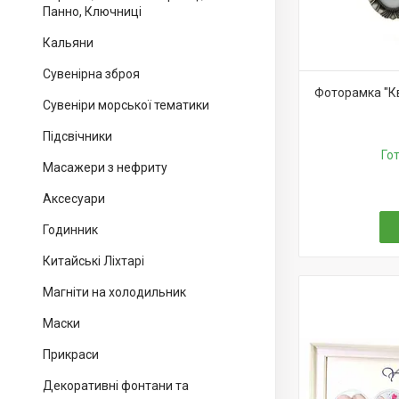
Панно, Ключниці
Кальяни
Сувенірна зброя
Фоторамка "Кві
Сувеніри морської тематики
Підсвічники
Го
Масажери з нефриту
Аксесуари
Годинник
Китайські Ліхтарі
Магніти на холодильник
Маски
Прикраси
Декоративні фонтани та