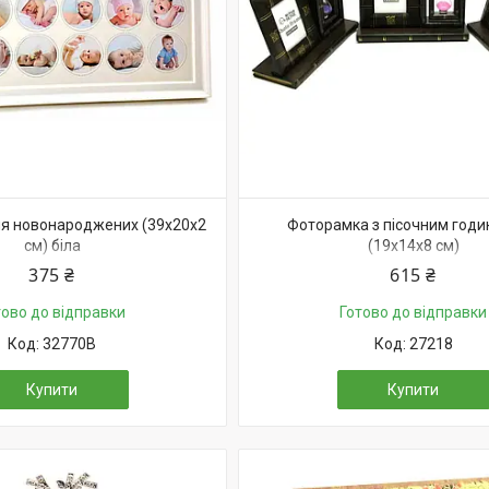
я новонароджених (39х20х2
Фоторамка з пісочним год
см) біла
(19х14х8 см)
375 ₴
615 ₴
тово до відправки
Готово до відправки
32770B
27218
Купити
Купити