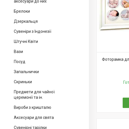
аксесуари до них
Брелоки
Дзеркальця
Сувеніри з Індонезії
Штучні Квіти
Вази
Фоторамка дл
Посуд
Запальнички
Скриньки
Го
Предмети для чайної
церемонії та ін.
Вироби з кришталю
Аксесуари для свята
Сувенірні тарілки