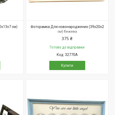
0х13х7 см)
Фоторамка Для новонароджених (39х20х2
см) бежева
375 ₴
Готово до відправки
32770A
Купити