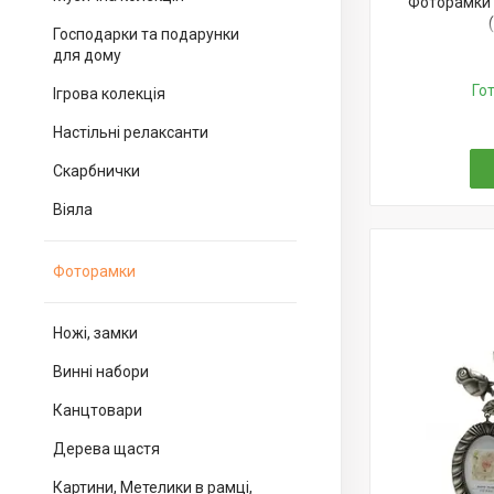
Фоторамки 
Господарки та подарунки
для дому
Го
Ігрова колекція
Настільні релаксанти
Скарбнички
Віяла
Фоторамки
Ножі, замки
Винні набори
Канцтовари
Дерева щастя
Картини, Метелики в рамці,