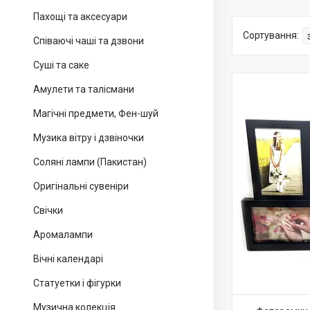
Пахощі та аксесуари
Співаючі чаші та дзвони
Суші та саке
Амулети та талісмани
Магічні предмети, Фен-шуй
Музика вітру і дзвіночки
Соляні лампи (Пакистан)
Оригінальні сувеніри
Свічки
Аромалампи
Вічні календарі
Статуетки і фігурки
Музична колекція