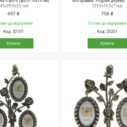
на 5 фото (фото 10х15 см)
Фоторамка "Родове дерево" 
(45х29,5х2,5 см)
(23,5х16,5х7 см)
497 ₴
756 ₴
тово до відправки
Готово до відправки
32101
25251
Купити
Купити