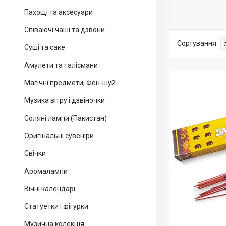
Пахощі та аксесуари
Співаючі чаші та дзвони
Суші та саке
Амулети та талісмани
Магічні предмети, Фен-шуй
Музика вітру і дзвіночки
Соляні лампи (Пакистан)
Оригінальні сувеніри
Свічки
Аромалампи
Вічні календарі
Статуетки і фігурки
Музична колекція