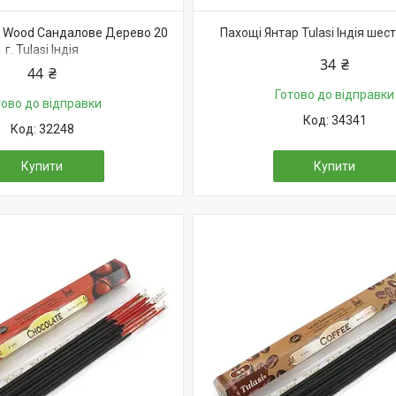
l Wood Сандалове Дерево 20
Пахощі Янтар Tulasi Індія шес
г. Tulasi Індія
34 ₴
44 ₴
Готово до відправки
тово до відправки
34341
32248
Купити
Купити