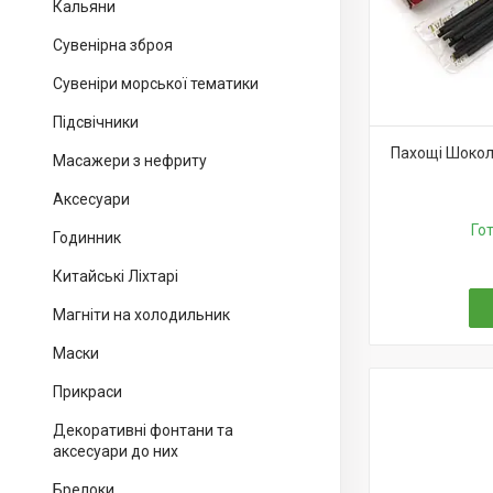
Кальяни
Сувенірна зброя
Сувеніри морської тематики
Підсвічники
Пахощі Шокола
Масажери з нефриту
Аксесуари
Го
Годинник
Китайські Ліхтарі
Магніти на холодильник
Маски
Прикраси
Декоративні фонтани та
аксесуари до них
Брелоки