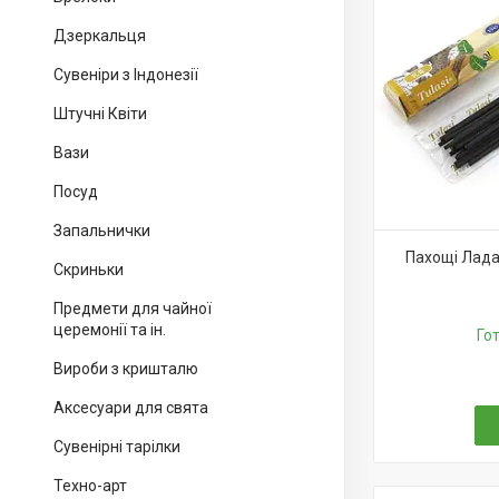
Дзеркальця
Сувеніри з Індонезії
Штучні Квіти
Вази
Посуд
Запальнички
Пахощі Ладан
Скриньки
Предмети для чайної
церемонії та ін.
Го
Вироби з кришталю
Аксесуари для свята
Сувенірні тарілки
Техно-арт