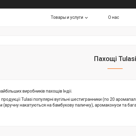
Товары и услуги
О нас
Пахощі Tulas
 найбільших виробників пахощів Індії.
 продукції Tulasi популярні вугільні шестигранники (по 20 аромапа
м (вручну накатуються на бамбукову паличку), аромаконуси та багат