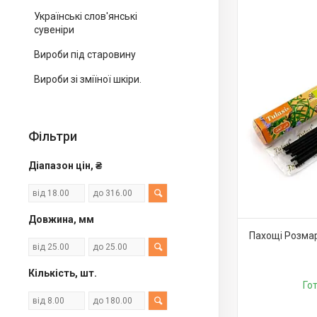
Українські слов'янські
сувеніри
Вироби під старовину
Вироби зі зміїної шкіри.
Фільтри
Діапазон цін, ₴
Довжина, мм
Пахощі Розмар
Кількість, шт.
Го