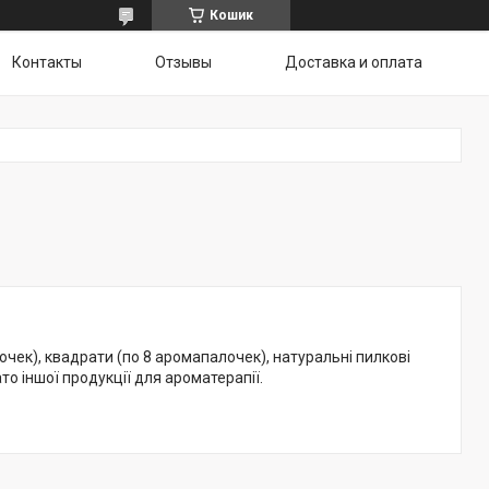
Кошик
Контакты
Отзывы
Доставка и оплата
i
лочек), квадрати (по 8 аромапалочек), натуральні пилкові
о іншої продукції для ароматерапії.