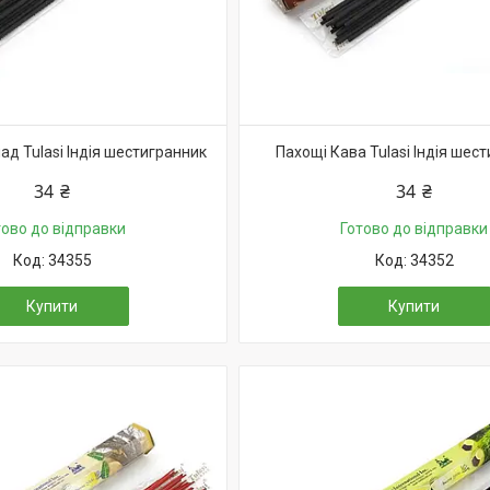
д Tulasi Індія шестигранник
Пахощі Кава Tulasi Індія шес
34 ₴
34 ₴
тово до відправки
Готово до відправки
34355
34352
Купити
Купити