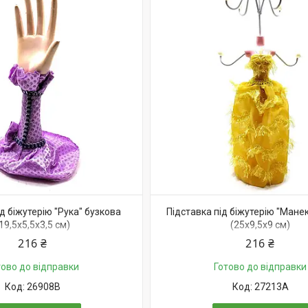
ід біжутерію "Рука" бузкова
Підставка під біжутерію "Мане
19,5х5,5х3,5 см)
(25х9,5х9 см)
216 ₴
216 ₴
тово до відправки
Готово до відправки
26908B
27213A