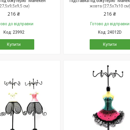
 під біжутерію "Манекен"
Підставка під біжутерію "Манек
27,5х9,5х9,5 см)
жовта (27,5х7х10 см
216 ₴
216 ₴
тово до відправки
Готово до відправки
23992
24012D
Купити
Купити