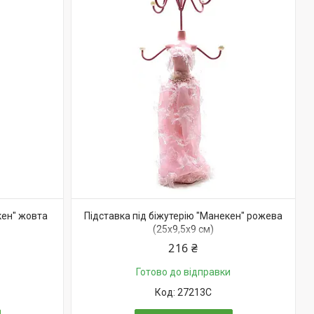
кен" жовта
Підставка під біжутерію "Манекен" рожева
(25х9,5х9 см)
216 ₴
Готово до відправки
27213C