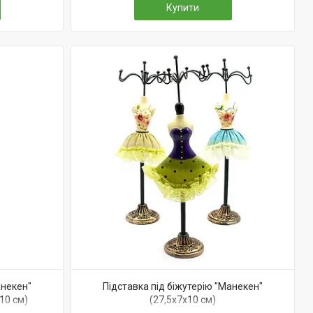
Купити
анекен"
Підставка під біжутерію "Манекен"
10 см)
(27,5х7х10 см)