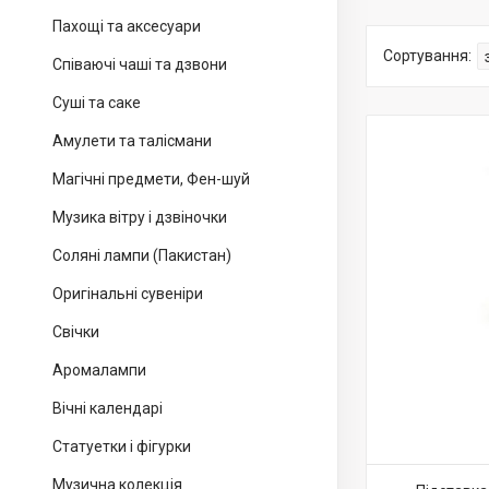
Пахощі та аксесуари
Співаючі чаші та дзвони
Суші та саке
Амулети та талісмани
Магічні предмети, Фен-шуй
Музика вітру і дзвіночки
Соляні лампи (Пакистан)
Оригінальні сувеніри
Свічки
Аромалампи
Вічні календарі
Статуетки і фігурки
Музична колекція