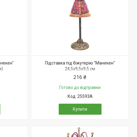
анекен"
Підставка під біжутерію "Манекен"
м)
24,5х9,5х9,5 см
216 ₴
Готово до відправки
25593A
Купити