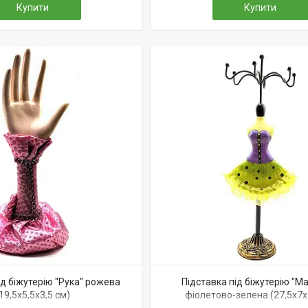
Купити
Купити
ід біжутерію "Рука" рожева
Підставка під біжутерію "М
19,5х5,5х3,5 см)
фіолетово-зелена (27,5х7х