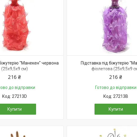
 біжутерію "Манекен" червона
Підставка під біжутерію "М
(25х9,5х9 см)
фіолетова (25х9,5х9 с
216 ₴
216 ₴
тово до відправки
Готово до відправки
27213D
27213B
Купити
Купити