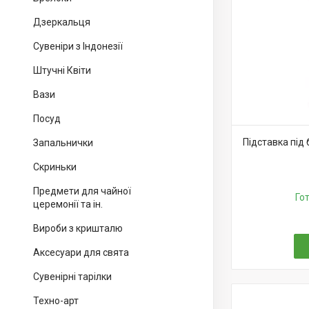
Дзеркальця
Сувеніри з Індонезії
Штучні Квіти
Вази
Посуд
Підставка під
Запальнички
Скриньки
Предмети для чайної
Го
церемонії та ін.
Вироби з кришталю
Аксесуари для свята
Сувенірні тарілки
Техно-арт