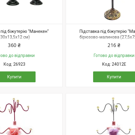
 під біжутерію "Манекен"
Підставка під біжутерію "М
(30х13,5х12 см)
бірюзово-малинова (27,5х7
360 ₴
216 ₴
тово до відправки
Готово до відправки
26923
24012E
Купити
Купити