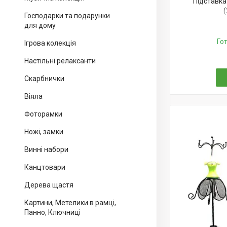
Підставка
(
Господарки та подарунки
для дому
Го
Ігрова колекція
Настільні релаксанти
Скарбнички
Віяла
Фоторамки
Ножі, замки
Винні набори
Канцтовари
Дерева щастя
Картини, Метелики в рамці,
Панно, Ключниці