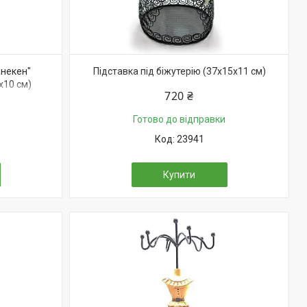
анекен"
Підставка під біжутерію (37х15х11 см)
х10 см)
720 ₴
Готово до відправки
23941
Купити