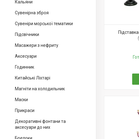
Кальяни
Сувенірна зброя
Сувеніри морської тематики
Підставка
Підсвічники
Масажери з нефриту
Аксесуари
Го
Годинник
Китайські Ліхтарі
Магніти на холодильник
Маски
Прикраси
Декоративні фонтани та
аксесуари до них
Брелоки