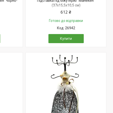
ен" чорно-
Підставка під біжутерію "Манекен"
)
(37х15,5х10,5 см)
612 ₴
Готово до відправки
26942
Купити