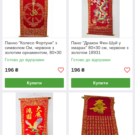
Панно "Колесо Фортуни" з
Пано "Дракон Фен-Шуй у
символом Ом, червоне з
хмарах" 80×30 см, червоне з
золотим орнаментом, 80×30
золотом 18931
см
Готово до відправки
Готово до відправки
196
196
₴
₴
Купити
Купити