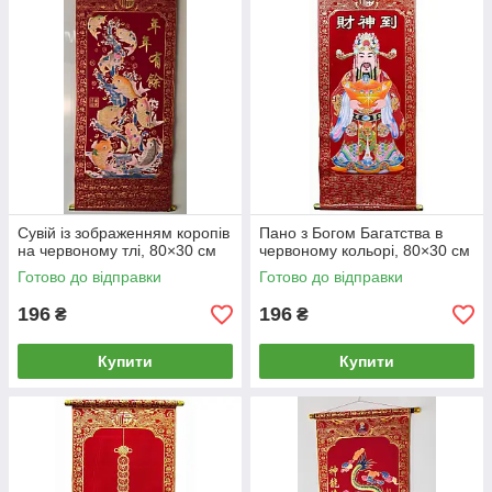
Сувій із зображенням коропів
Пано з Богом Багатства в
на червоному тлі, 80×30 см
червоному кольорі, 80×30 см
Готово до відправки
Готово до відправки
196
196
₴
₴
Купити
Купити