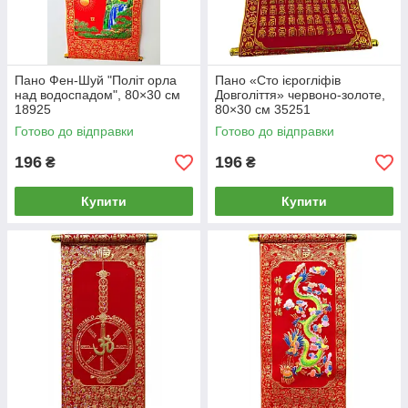
Пано Фен-Шуй "Політ орла
Пано «Сто ієрогліфів
над водоспадом", 80×30 см
Довголіття» червоно-золоте,
18925
80×30 см 35251
Готово до відправки
Готово до відправки
196
196
₴
₴
Купити
Купити