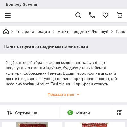
Bombey Suvenir
Товари та послуги
Магічні предмети, Фен-шуй
Пано 
Пано та сувої зі східними символами
У цій категорії зібрані яскраві східні пано та сувої, що
поєднують елементи індуїзму, буддизму та китайської
культури. Зображення Ганеші, Будди, ієрогліфи на щастя й
довголіття, карпи — усе це не лише прикрашає простір, а й
несе символічний зміст. Такі тканинні прикраси стануть
вишуканим подарунком і гармонійним доповненням до
Показати все
інтер'єру.
Сортування
0
Фільтри