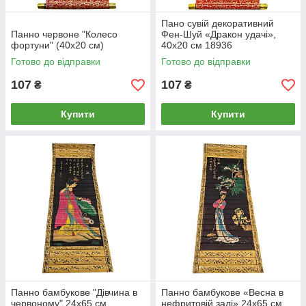
Пано сувій декоративний
Панно червоне "Колесо
Фен-Шуй «Дракон удачі»,
фортуни" (40х20 см)
40х20 см 18936
Готово до відправки
Готово до відправки
107
107
₴
₴
Купити
Купити
Панно бамбукове "Дівчина в
Панно бамбукове «Весна в
червоному" 24х65 см
нефритовій залі» 24х65 см