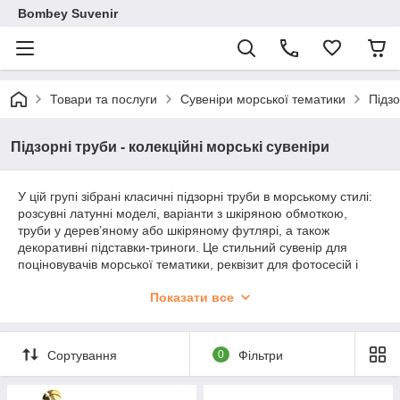
Bombey Suvenir
Товари та послуги
Сувеніри морської тематики
Підзо
Підзорні труби - колекційні морські сувеніри
У цій групі зібрані класичні підзорні труби в морському стилі:
розсувні латунні моделі, варіанти з шкіряною обмоткою,
труби у дерев’яному або шкіряному футлярі, а також
декоративні підставки-триноги. Це стильний сувенір для
поціновувачів морської тематики, реквізит для фотосесій і
цікавий елемент інтер’єру кабінету чи вітальні. Більшість
Показати все
моделей складані з 3–5 секцій, компактні у складеному
вигляді, приємні на дотик завдяки комбінації латуні, скла,
шкіри та дерева.
Сортування
0
Фільтри