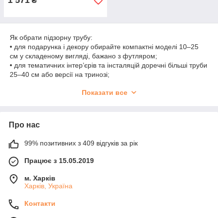
1 571
₴
Як обрати підзорну трубу:
• для подарунка і декору обирайте компактні моделі 10–25
см у складеному вигляді, бажано з футляром;
• для тематичних інтер’єрів та інсталяцій доречні більші труби
25–40 см або версії на тринозі;
• якщо важливий комфорт користування, звертайте увагу на
Показати все
кількість секцій, наявність наочникa та фактуру обмотки.
Догляд: протирайте корпус сухою м’якою серветкою, скло
очищайте мікрофіброю, без абразивів і агресивної хімії.
Латунь з часом може набирати легку патину — це природно і
Про нас
додає вінтажного вигляду. Зберігайте у футлярі подалі від
вологи та прямих сонячних променів.
99% позитивних з 409 відгуків за рік
Працює з 15.05.2019
м. Харків
Харків, Україна
Контакти