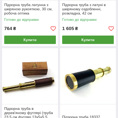
Підзорна труба латунна з
Підзорна труба з латуні в
шкіряною рукояткою, 30 см,
шкіряному оздобленні,
робоча оптика
розкладна, 42 см
Готово до відправки
Готово до відправки
764
1 605
₴
₴
Купити
Купити
Підзорна труба в
дерев'яному футлярі (труба
23,5 см футляр 13х5х5,5
Підзорна труба 18337