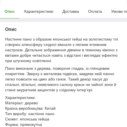
Опис
Характеристики
Доставка
Оплата
Умови п
Опис
Настінне пано з образом японської гейші на золотистому тлі
створює атмосферу східної кімнати з легким інтимним
настроєм. Детальне зображення дівчини в темному кімоно з
квітами добре читається навіть з відстані і виглядає ефектно
при штучному освітленні.
Пано виконане з дерева, поверхня гладка, із глянцевим
покриттям. Зверху є металева підвіска, завдяки якій панно
легко повісити на цвях або гачок. Такий декор пасує до
спальні, вітальні, невеликого салону краси чи чайної зони й
стане акуратним акцентом у східному інтер’єрі.
Характеристики:
Матеріал: дерево
Країна виробництва: Китай
Тип виробу: настінне пано
Сюжет: японська гейша
Форма: прямокутна