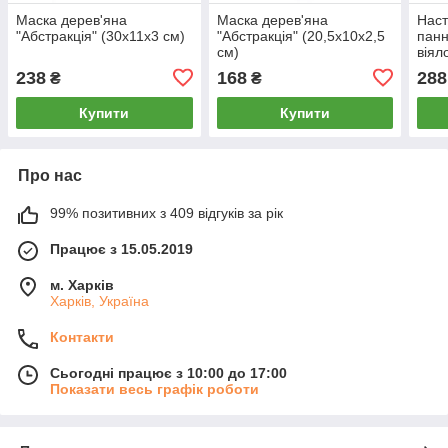
Маска дерев'яна
Маска дерев'яна
Наст
"Абстракція" (30х11х3 см)
"Абстракція" (20,5х10х2,5
панн
см)
віял
дере
238
168
288
₴
₴
Купити
Купити
Про нас
99% позитивних з 409 відгуків за рік
Працює з 15.05.2019
м. Харків
Харків, Україна
Контакти
Сьогодні працює з 10:00 до 17:00
Показати весь графік роботи