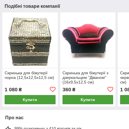
Подібні товари компанії
Скринька для біжутерії
Скринька для біжутерії з
Скри
чорна (12,5х12,5х12,5 см)
дзеркальцем "Діваном"
черв
(16х9,5х12,5 см)
см)
1 080
360
1 0
₴
₴
Купити
Купити
Про нас
99% позитивних з 410 відгуків за рік