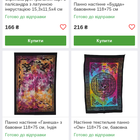
палісандра з латунною
Панно настінне «Будда»
інкрустацією 15,3х11,5х4 см
бавовняне 118×75 см
Готово до відправки
Готово до відправки
166
216
₴
₴
Купити
Купити
Панно настінне «Ганеша» з
Настінне текстильне панно
бавовни 118×75 см, Індія
«Ом» 118×75 см, бавовна
Готово до відправки
Готово до відправки