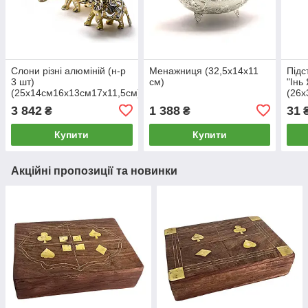
Слони різні алюміній (н-р
Менажниця (32,5х14х11
Підс
3 шт)
см)
"Інь
(25х14см16х13см17х11,5см)
(26х
3 842
1 388
31
₴
₴
Купити
Купити
Акційні пропозиції та новинки