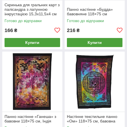
Скринька для гральних карт з
палісандра з латунною
Панно настінне «Будда»
інкрустацією 15,3х11,5х4 см
бавовняне 118×75 см
Готово до відправки
Готово до відправки
166
216
₴
₴
Купити
Купити
Панно настінне «Ганеша» з
Настінне текстильне панно
бавовни 118×75 см, Індія
«Ом» 118×75 см, бавовна