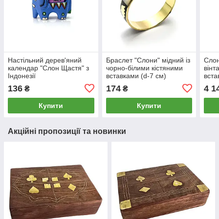
Настільний дерев'яний
Браслет "Слони" мідний із
Слон
календар "Слон Щастя" з
чорно-білими кістяними
вінт
Індонезії
вставками (d-7 см)
вста
136
174
4 1
₴
₴
Купити
Купити
Акційні пропозиції та новинки