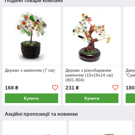
Подібні товари компанії
Дерево з камінням (7 см)
Дерево з різнобарвним
Дзер
камінням (15х16х14 см)
"Сум
(801-804)
168
231
180
₴
₴
Купити
Купити
Акційні пропозиції та новинки