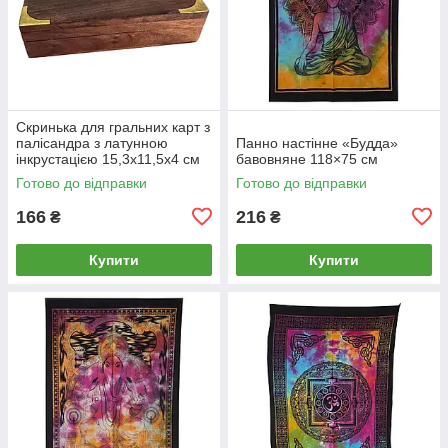
Скринька для гральних карт з
палісандра з латунною
Панно настінне «Будда»
інкрустацією 15,3х11,5х4 см
бавовняне 118×75 см
Готово до відправки
Готово до відправки
166
216
₴
₴
Купити
Купити