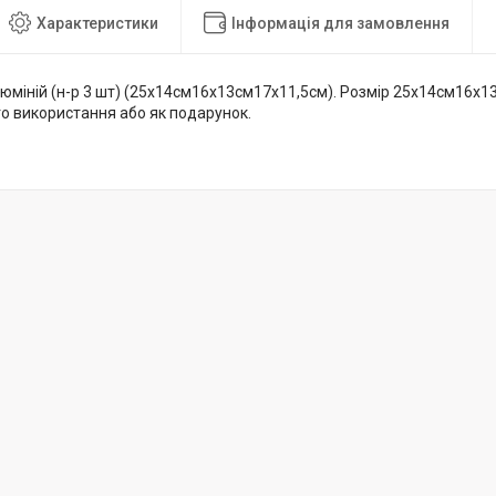
Характеристики
Інформація для замовлення
люміній (н-р 3 шт) (25х14см16х13см17х11,5см). Розмір 25х14см16х1
о використання або як подарунок.