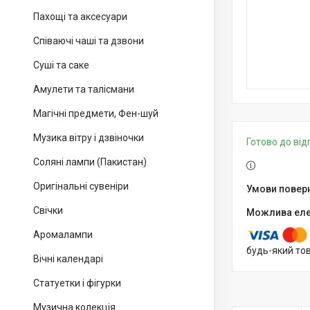
Пахощі та аксесуари
Співаючі чаші та дзвони
Суші та саке
Амулети та талісмани
Магічні предмети, Фен-шуй
Музика вітру і дзвіночки
Готово до ві
Соляні лампи (Пакистан)
Оригінальні сувеніри
Свічки
Аромалампи
будь-який то
Вічні календарі
Статуетки і фігурки
Музична колекція