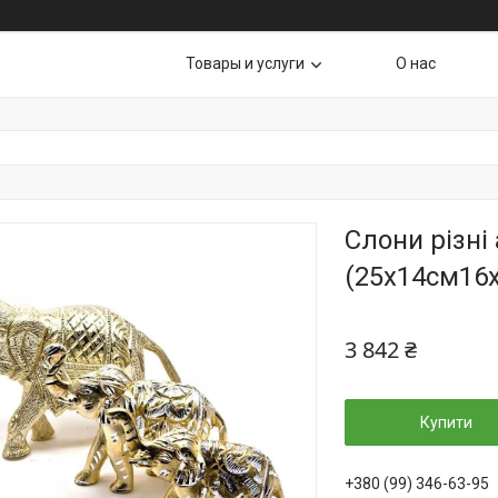
Товары и услуги
О нас
Слони різні
(25х14см16
3 842 ₴
Купити
+380 (99) 346-63-95