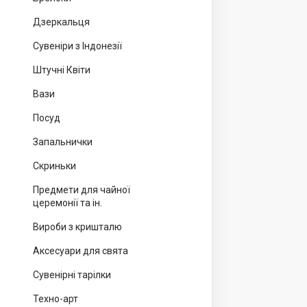
Дзеркальця
Сувеніри з Індонезії
Штучні Квіти
Вази
Посуд
Запальнички
Скриньки
Предмети для чайної
церемонії та ін.
Вироби з кришталю
Аксесуари для свята
Сувенірні тарілки
Техно-арт