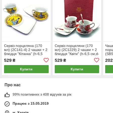
Сервіз порцеляна (170
Сервіз порцеляни (170
Чашк
мл) (2C141-4) 2 чашки + 2
мл) (2C1229) 2 чашки + 2
порц
блюдця "Кітанка" (h-6,5
блюдця "Квіти" (h-6,5 см,d-
(SBS
см,d-8,5 см, вибродка
8,5 см, очисники 21х12
(h-4
529
529
202
₴
₴
21х12 см)
см)
блю
Купити
Купити
Про нас
99% позитивних з 408 відгуків за рік
Працює з 15.05.2019
м. Харків