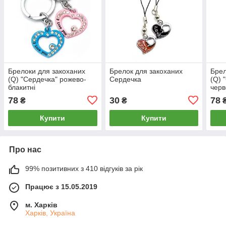
Брелоки для закоханих
Брелок для закоханих
Брел
(Q) "Сердечка" рожево-
Сердечка
(Q) 
блакитні
черв
78
30
78
₴
₴
Купити
Купити
Про нас
99% позитивних з 410 відгуків за рік
Працює з 15.05.2019
м. Харків
Харків, Україна