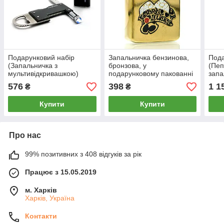
Подарунковий набір
Запальничка бензинова,
Пода
(Запальничка з
бронзова, у
(Пеп
мультивідкривашкою)
подарунковому пакованні
запа
576
398
1 1
₴
₴
Купити
Купити
Про нас
99% позитивних з 408 відгуків за рік
Працює з 15.05.2019
м. Харків
Харків, Україна
Контакти