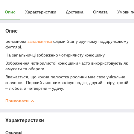
Опис
Характеристики
Доставка
Оплата
Умови п
Опис
Бензинова
запальничка
фірми Star у зручному подарунковому
футлярі.
На запальничці зображено чотирилисту конюшину.
Зображення чотирилистої конюшини часто використовують як
амулети та обереги.
Вважається, що кожна пелюстка рослини має своє унікальне
значення. Перший лист символізує надію, другий – віру, третій
– любов, а четвертий – удачу.
Приховати
Характеристики
Основні