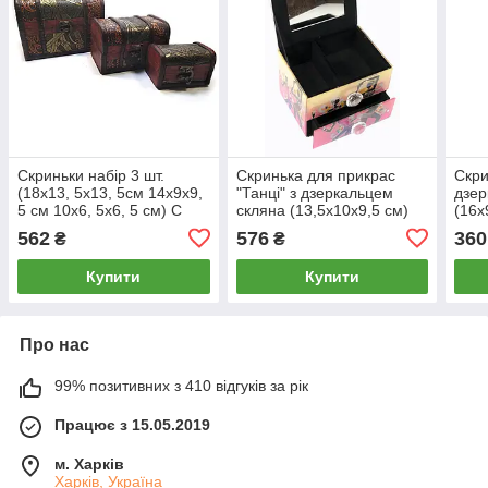
Скриньки набір 3 шт.
Скринька для прикрас
Скри
(18х13, 5х13, 5см 14х9х9,
"Танці" з дзеркальцем
дзер
5 см 10х6, 5х6, 5 см) C
скляна (13,5х10х9,5 см)
(16х
562
576
360
₴
₴
Купити
Купити
Про нас
99% позитивних з 410 відгуків за рік
Працює з 15.05.2019
м. Харків
Харків, Україна