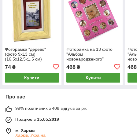
Фоторамка "дерево"
Фоторамка на 13 фото
Фото
(фото 9х13 см)
"Альбом
"Ал
(16,5х12,5х1,5 см)
новонародженого"
ново
рожевого (фото 8,5 х9 см
роже
74
468
468
₴
₴
5х5 см) (30х25х1, 5 см)
см 3
5см)
Купити
Купити
Про нас
99% позитивних з 408 відгуків за рік
Працює з 15.05.2019
м. Харків
Харків, Україна