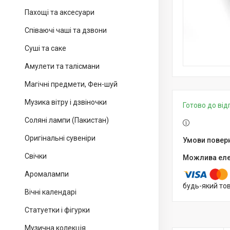
Пахощі та аксесуари
Співаючі чаші та дзвони
Суші та саке
Амулети та талісмани
Магічні предмети, Фен-шуй
Музика вітру і дзвіночки
Готово до ві
Соляні лампи (Пакистан)
Оригінальні сувеніри
Свічки
Аромалампи
будь-який то
Вічні календарі
Статуетки і фігурки
Музична колекція