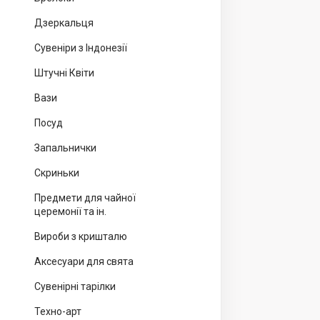
Дзеркальця
Сувеніри з Індонезії
Штучні Квіти
Вази
Посуд
Запальнички
Скриньки
Предмети для чайної
церемонії та ін.
Вироби з кришталю
Аксесуари для свята
Сувенірні тарілки
Техно-арт