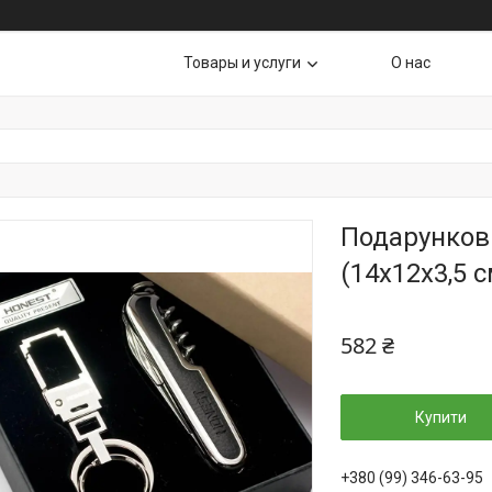
Товары и услуги
О нас
Подарункови
(14х12х3,5 с
582 ₴
Купити
+380 (99) 346-63-95