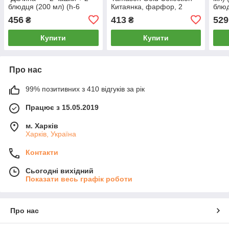
блюдця (200 мл) (h-6
Китаянка, фарфор, 2
блюд
см,d-8 см,d блюдця 14 см)
чашки 160 мл + 2 блюдця
8,5 
456
413
529
₴
₴
см)
Купити
Купити
Про нас
99% позитивних з 410 відгуків за рік
Працює з 15.05.2019
м. Харків
Харків, Україна
Контакти
Сьогодні вихідний
Показати весь графік роботи
Про нас