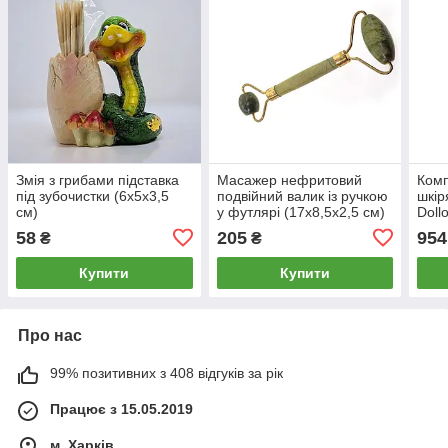
Змія з грибами підставка
Масажер нефритовий
Комп
під зубочистки (6х5х3,5
подвійний валик із ручкою
шкір
см)
у футлярі (17х8,5х2,5 см)
Doll
х3,5
58
205
954
₴
₴
Купити
Купити
Про нас
99% позитивних з 408 відгуків за рік
Працює з 15.05.2019
м. Харків