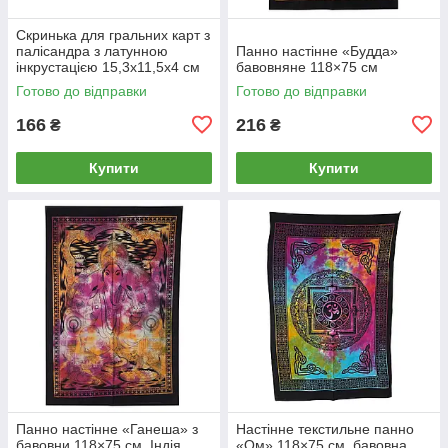
Скринька для гральних карт з
палісандра з латунною
Панно настінне «Будда»
інкрустацією 15,3х11,5х4 см
бавовняне 118×75 см
Готово до відправки
Готово до відправки
166
216
₴
₴
Купити
Купити
Панно настінне «Ганеша» з
Настінне текстильне панно
бавовни 118×75 см, Індія
«Ом» 118×75 см, бавовна