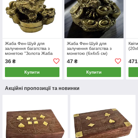
Жаба Фен-Шуй для
Жаба Фен-Шуй для
Квіт
залучення багатства з
залучення багатства з
(20х
монетою "Золота Жаба
монетою (6х4х5 см)
Благополуччя" (3,2 х4,
36
47
471
₴
₴
8х3, 8 см)
Купити
Купити
Акційні пропозиції та новинки