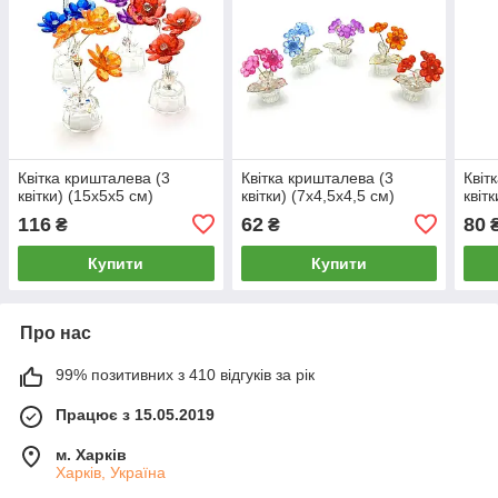
Квітка кришталева (3
Квітка кришталева (3
Квіт
квітки) (15х5х5 см)
квітки) (7х4,5х4,5 см)
квіт
116
62
80
₴
₴
Купити
Купити
Про нас
99% позитивних з 410 відгуків за рік
Працює з 15.05.2019
м. Харків
Харків, Україна