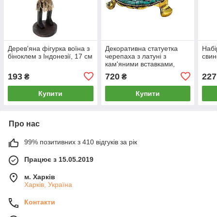
Дерев'яна фігурка воїна з
Декоративна статуетка
Набі
біноклем з Індонезії, 17 см
черепаха з латуні з
свин
кам'яними вставками,
Індія, 5х11,2х16 см
193
720
227
₴
₴
Купити
Купити
Про нас
99% позитивних з 410 відгуків за рік
Працює з 15.05.2019
м. Харків
Харків, Україна
Контакти