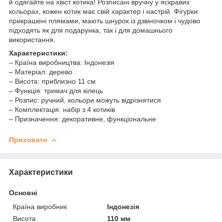
й одягайте на хвіст котика! Розписані вручну у яскравих
кольорах, кожен котик має свій характер і настрій. Фігурки
прикрашені плямами, мають шнурок із дзвіночком і чудово
підходять як для подарунка, так і для домашнього
використання.
Характеристики:
– Країна виробництва: Індонезія
– Матеріал: дерево
– Висота: приблизно 11 см
– Функція: тримач для кілець
– Розпис: ручний, кольори можуть відрізнятися
– Комплектація: набір з 4 котиків
– Призначення: декоративне, функціональне
Приховати
Характеристики
Основні
Країна виробник
Індонезія
Висота
110 мм