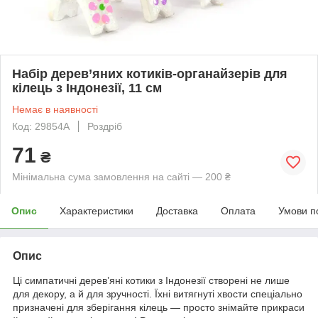
Набір дерев’яних котиків-органайзерів для
кілець з Індонезії, 11 см
Немає в наявності
Код: 29854A
Роздріб
71
₴
Мінімальна сума замовлення на сайті — 200 ₴
Опис
Характеристики
Доставка
Оплата
Умови п
Опис
Ці симпатичні дерев’яні котики з Індонезії створені не лише
для декору, а й для зручності. Їхні витягнуті хвости спеціально
призначені для зберігання кілець — просто знімайте прикраси