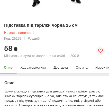
Підставка під тарілки чорна 25 см
Немає в наявності
Код: 25186
Роздріб
58
₴
Мінімальна сума замовлення на сайті — 200 ₴
Опис
Характеристики
Доставка
Оплата
Умови п
Опис
Зручна складна підставка для декоративних тарілок, рамок,
книг чи тарілок-сувенірів. Легка, але стійка конструкція тримає
предмет під кутом для гарної подачі на полиці, у вітрині або
на столі. Складається «книжкою» для компактного зберігання