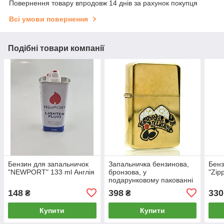
Повернення товару впродовж 14 днів за рахунок покупця
Всі умови повернення
Подібні товари компанії
Бензин для запальничок
Запальничка бензинова,
Бенз
"NEWPORT" 133 ml Англія
бронзова, у
"Zip
подарунковому пакованні
148
398
330
₴
₴
Купити
Купити