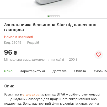
Запальничка бензинова Star під нанесення
глянцева
Немає в наявності
Код: 28049
Роздріб
96
₴
Мінімальна сума замовлення на сайті — 200 ₴
Опис
Характеристики
Доставка
Оплата
Умови п
Опис
Класична м
еталева зап
альничка STAR у сріблястому кольорі
— це надійний аксесуар для щоденного використання або
подарунка. Вона має зручний фліп механізм із характерним