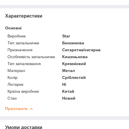
Характеристики
Основні
Виробник
Star
Тип запальнички
Бензинова
Призначення
Сигаретна/сигарна
Особливість запальнички
Кишенькова
Тип запалювання
Кремнієвий
Матеріал
Метал
Колір
Сріблястий
Ліхтарик
Ні
Країна виробник
Китай
Стан
Новий
Приховати
Умови доставки