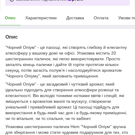
Опис
Характеристики
Доставка
Оплата
Умови п
Опис
"Чорний Опіум" - це пахощі, які створять глибоку й елегантну
атмосферу у вашому домі чи офісі. Упаковка містить 20
шестигранних паличок, які легко використовувати. Просто
запаліть кінець палички і дайте їй горіти протягом кількох
секунд, потім загасіть полум'я і насолоджуйтеся ароматом
"Чорного Опіуму", який заповнить приміщення.
"Чорний Опіум" - це загадковий і чуттєвий аромат, який
ідеально підходить для створення атмосфери розкоші та
елегантності. Він володіє тонкими нотками квітів і спецій, які
змішуються з ароматом ванілі та мускусу, створюючи
унікальний і привабливий аромат. Ці пахощі підійдуть для
використання в будь-який час дня і в будь-якому приміщенні,
чи то вітальня, чи то спальня, чи то кабінет.
Упаковка шестигранних паличок Hem "Чорний Опіум" зручна
для зберігання і може стати чудовим подарунком для тих, хто