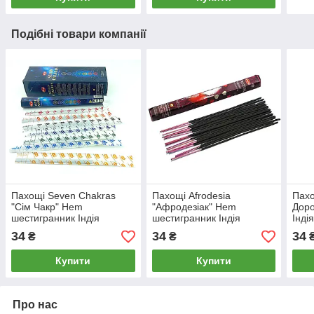
Подібні товари компанії
Пахощі Seven Chakras
Пахощі Afrodesia
Пахо
"Сім Чакр" Hem
"Афродезіак" Hem
Доро
шестигранник Індія
шестигранник Індія
Інді
34
34
34
₴
₴
Купити
Купити
Про нас