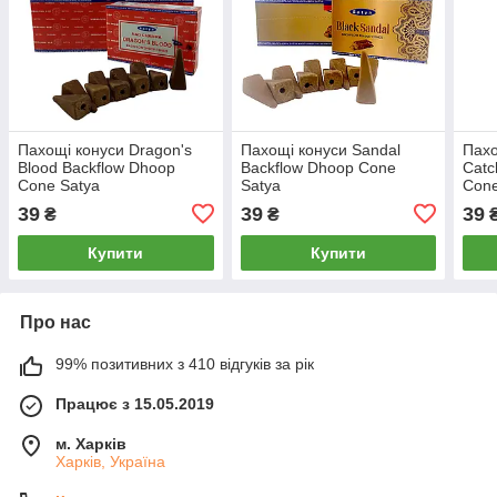
Пахощі конуси Dragon's
Пахощі конуси Sandal
Пахо
Blood Backflow Dhoop
Backflow Dhoop Cone
Catc
Cone Satya
Satya
Cone
39
39
39
₴
₴
Купити
Купити
Про нас
99% позитивних з 410 відгуків за рік
Працює з 15.05.2019
м. Харків
Харків, Україна