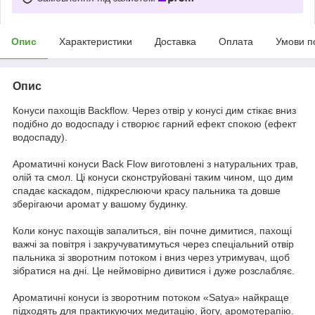
Опис
Характеристики
Доставка
Оплата
Умови п
Опис
Конуси пахощів Backflow. Через отвір у конусі дим стікає вниз
подібно до водоспаду і створює гарний ефект спокою (ефект
водоспаду).
Ароматичні конуси Back Flow виготовлені з натуральних трав,
олій та смол. Ці конуси сконструйовані таким чином, що дим
спадає каскадом, підкреслюючи красу пальника та довше
зберігаючи аромат у вашому будинку.
Коли конус пахощів запалиться, він почне димитися, пахощі
важчі за повітря і закручуватимуться через спеціальний отвір
пальника зі зворотним потоком і вниз через утримувач, щоб
зібратися на дні. Це неймовірно дивитися і дуже розслабляє.
Ароматичні конуси із зворотним потоком «Satya» найкраще
підходять для практикуючих медитацію, йогу, аромотерапію.