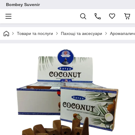
Bombey Suvenir
Товари та послуги
Пахощі та аксесуари
Аромапалич