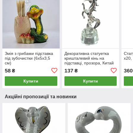
Змія з грибами підставка
Декоративна статуетка
Стат
під зубочистки (6х5х3,5
кришталевий кінь на
х20,
см)
підставці, прозора, Китай
58
137
360
₴
₴
Купити
Купити
Акційні пропозиції та новинки