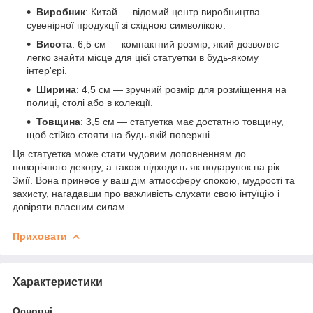
Виробник
: Китай — відомий центр виробництва
сувенірної продукції зі східною символікою.
Висота
: 6,5 см — компактний розмір, який дозволяє
легко знайти місце для цієї статуетки в будь-якому
інтер'єрі.
Ширина
: 4,5 см — зручний розмір для розміщення на
полиці, столі або в колекції.
Товщина
: 3,5 см — статуетка має достатню товщину,
щоб стійко стояти на будь-якій поверхні.
Ця статуетка може стати чудовим доповненням до
новорічного декору, а також підходить як подарунок на рік
Змії. Вона принесе у ваш дім атмосферу спокою, мудрості та
захисту, нагадавши про важливість слухати свою інтуїцію і
довіряти власним силам.
Приховати
Характеристики
Основні