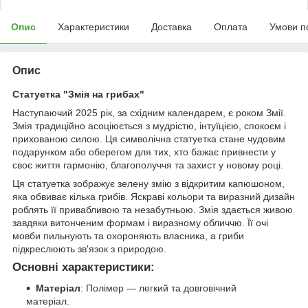
Опис
Характеристики
Доставка
Оплата
Умови п
Опис
Статуетка "Змія на грибах"
Наступаючий 2025 рік, за східним календарем, є роком Змії.
Змія традиційно асоціюється з мудрістю, інтуїцією, спокоєм і
прихованою силою. Ця символічна статуетка стане чудовим
подарунком або оберегом для тих, хто бажає привнести у
своє життя гармонію, благополуччя та захист у новому році.
Ця статуетка зображує зелену змію з відкритим капюшоном,
яка обвиває кілька грибів. Яскраві кольори та виразний дизайн
роблять її привабливою та незабутньою. Змія здається живою
завдяки витонченим формам і виразному обличчю. Її очі
мовби пильнують та охороняють власника, а гриби
підкреслюють зв'язок з природою.
Основні характеристики:
Матеріал
: Полімер — легкий та довговічний
матеріал.