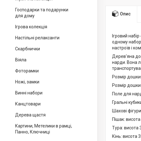
Господарки та подарунки
Опис
для дому
Ігрова колекція
Ігровий набір
Настільні релаксанти
одному наборі
настроїв і ком
Скарбнички
Дерев'яна дош
Віяла
нарди. Вона л
транспортува
Фоторамки
Розмір дошки 
Ножі, замки
Розмір дошки 
Винні набори
Поле для нард
Гральні кубик
Канцтовари
Шахові фігури
Дерева щастя
Пішак: висота
Картини, Метелики в рамці,
Тура: висота 
Панно, Ключниці
Кінь: висота 3