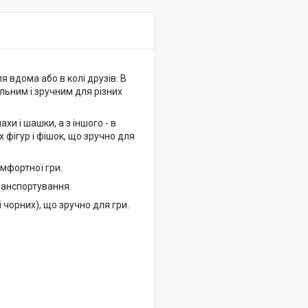
я вдома або в колі друзів. В
льним і зручним для різних
и і шашки, а з іншого - в
 фігур і фішок, що зручно для
омфортної гри.
транспортування.
 чорних), що зручно для гри.