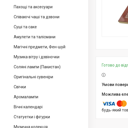
Пахощі та аксесуари
Співаючі чаші та дзвони
Суші та саке
Амулети та талісмани
Магічні предмети, Фен-шуй
Музика вітру і дзвіночки
Готово до ві
Соляні лампи (Пакистан)
Оригінальні сувеніри
Свічки
Аромалампи
Вічні календарі
будь-який то
Статуетки і фігурки
Музична колекція