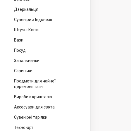
Дзеркальця
Сувеніри з Індонезії
Штучні Квіти
Вази
Посуд
Запальнички
Скриньки
Предмети для чайної
церемонії та ін.
Вироби з кришталю
Аксесуари для свята
Сувенірні тарілки
Техно-арт