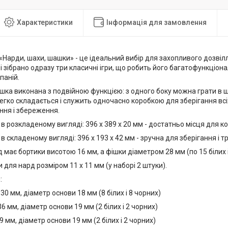
Характеристики
Інформація для замовлення
 «Нарди, шахи, шашки» - це ідеальний вибір для захопливого дозвілл
 зібрано одразу три класичні ігри, що робить його багатофункціона
паній.
ка виконана з подвійною функцією: з одного боку можна грати в шах
егко складається і служить одночасно коробкою для зберігання всіх
ння і збереження.
в розкладеному вигляді: 396 х 389 х 20 мм - достатньо місця для к
в складеному вигляді: 396 х 193 х 42 мм - зручна для зберігання і 
 має бортики висотою 16 мм, а фішки діаметром 28 мм (по 15 білих і
и для нард розміром 11 х 11 мм (у наборі 2 штуки).
:
 30 мм, діаметр основи 18 мм (8 білих і 8 чорних)
36 мм, діаметр основи 19 мм (2 білих і 2 чорних)
9 мм, діаметр основи 19 мм (2 білих і 2 чорних)