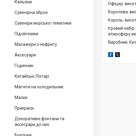
Кальяни
Офіцер: висот
Королева: вис
Сувенірна зброя
Король: висот
Сувеніри морської тематики
Ігровий набір
Підсвічники
атмосферу вес
Виробник: Кит
Масажери з нефриту
Аксесуари
Годинник
Китайські Ліхтарі
Магніти на холодильник
Маски
Прикраси
Декоративні фонтани та
аксесуари до них
Брелоки