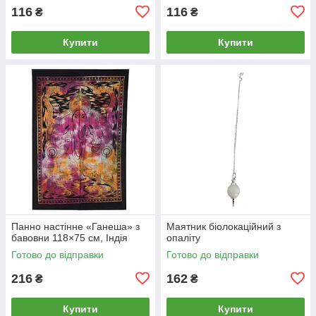
116
116
₴
₴
Купити
Купити
Панно настінне «Ганеша» з
Маятник біолокаційний з
бавовни 118×75 см, Індія
опаліту
Готово до відправки
Готово до відправки
216
162
₴
₴
Купити
Купити