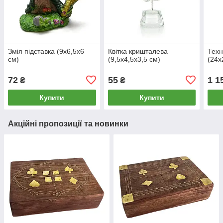
Змія підставка (9х6,5х6
Квітка кришталева
Техн
см)
(9,5х4,5х3,5 см)
(24х
72
55
1 1
₴
₴
Купити
Купити
Акційні пропозиції та новинки