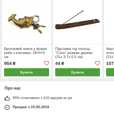
Бронзовий замок у формі
Підставка під пахощі
Амул
риби з ключами, 18×9×3
"Слон" рожеве дерево
золо
см
(31х 3,7х 0,5 см)
(21х
954
44
107
₴
₴
Купити
Купити
Про нас
99% позитивних з 410 відгуків за рік
Працює з 15.05.2019