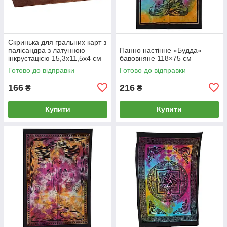
Скринька для гральних карт з
палісандра з латунною
Панно настінне «Будда»
інкрустацією 15,3х11,5х4 см
бавовняне 118×75 см
Готово до відправки
Готово до відправки
166
216
₴
₴
Купити
Купити