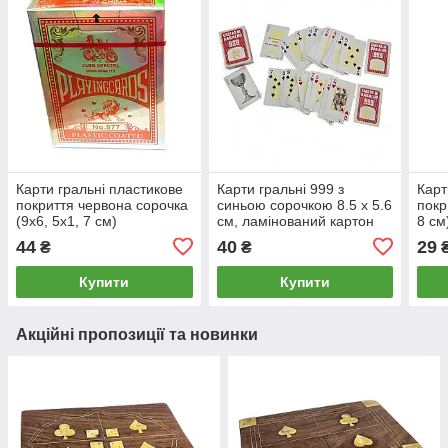
Карти гральні пластикове
Карти гральні 999 з
Карт
покриття червона сорочка
синьою сорочкою 8.5 x 5.6
покр
(9х6, 5х1, 7 см)
см, ламінований картон
8 см
44
40
29
₴
₴
Купити
Купити
Акційні пропозиції та новинки