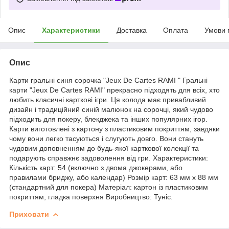
Опис
Характеристики
Доставка
Оплата
Умови 
Опис
Карти гральні синя сорочка "Jeux De Cartes RAMI " Гральні
карти "Jeux De Cartes RAMI" прекрасно підходять для всіх, хто
любить класичні карткові ігри. Ця колода має привабливий
дизайн і традиційний синій малюнок на сорочці, який чудово
підходить для покеру, блекджека та інших популярних ігор.
Карти виготовлені з картону з пластиковим покриттям, завдяки
чому вони легко тасуються і слугують довго. Вони стануть
чудовим доповненням до будь-якої карткової колекції та
подарують справжнє задоволення від гри. Характеристики:
Кількість карт: 54 (включно з двома джокерами, або
правилами бриджу, або календар) Розмір карт: 63 мм x 88 мм
(стандартний для покера) Матеріал: картон із пластиковим
покриттям, гладка поверхня Виробництво: Туніс.
Приховати