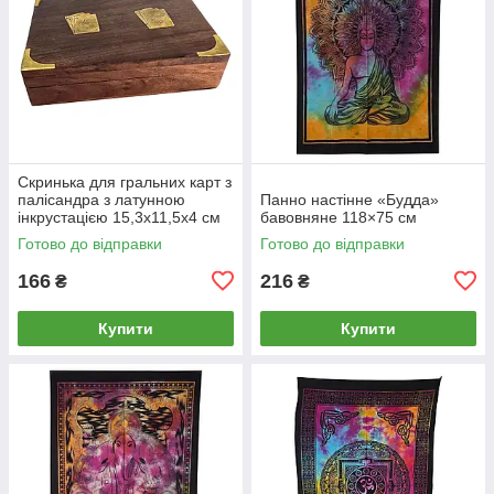
Скринька для гральних карт з
палісандра з латунною
Панно настінне «Будда»
інкрустацією 15,3х11,5х4 см
бавовняне 118×75 см
Готово до відправки
Готово до відправки
166
216
₴
₴
Купити
Купити