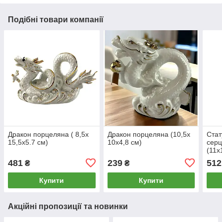
Подібні товари компанії
Дракон порцеляна ( 8,5х
Дракон порцеляна (10,5х
Стат
15,5х5.7 см)
10х4,8 см)
сер
(11х
481
239
512
₴
₴
Купити
Купити
Акційні пропозиції та новинки