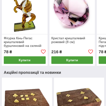
Фігурка Кінь-Пегас
Кристал кришталевий
Криш
кришталевий
рожевий (8 см)
Пега
бурштиновий на скляній
підс
підставці 8,5×5×3 см
(Кит
78
216
78
₴
₴
Купити
Купити
Акційні пропозиції та новинки