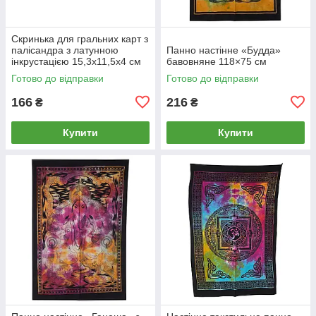
Скринька для гральних карт з
палісандра з латунною
Панно настінне «Будда»
інкрустацією 15,3х11,5х4 см
бавовняне 118×75 см
Готово до відправки
Готово до відправки
166
216
₴
₴
Купити
Купити