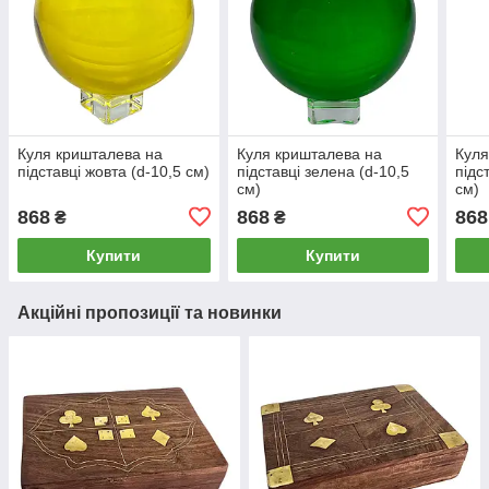
Куля кришталева на
Куля кришталева на
Куля
підставці жовта (d-10,5 см)
підставці зелена (d-10,5
підс
см)
см)
868
868
868
₴
₴
Купити
Купити
Акційні пропозиції та новинки