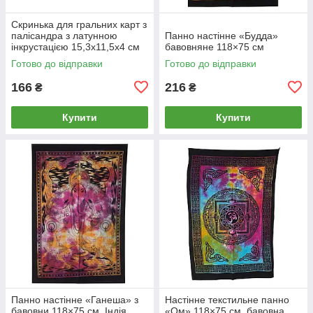
Скринька для гральних карт з
палісандра з латунною
Панно настінне «Будда»
інкрустацією 15,3х11,5х4 см
бавовняне 118×75 см
Готово до відправки
Готово до відправки
166
216
₴
₴
Купити
Купити
Панно настінне «Ганеша» з
Настінне текстильне панно
бавовни 118×75 см, Індія
«Ом» 118×75 см, бавовна