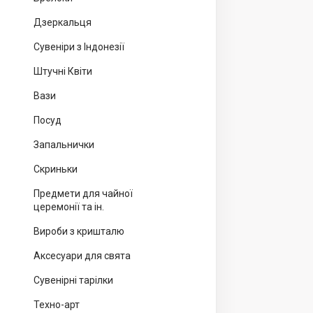
Дзеркальця
Сувеніри з Індонезії
Штучні Квіти
Вази
Посуд
Запальнички
Скриньки
Предмети для чайної
церемонії та ін.
Вироби з кришталю
Аксесуари для свята
Сувенірні тарілки
Техно-арт