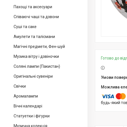
Пахощі та аксесуари
Співаючі чаші та дзвони
Суші та саке
Амулети та талісмани
Магічні предмети, Фен-шуй
Музика вітру і дзвіночки
Готово до ві
Соляні лампи (Пакистан)
Оригінальні сувеніри
Свічки
Аромалампи
будь-який то
Вічні календарі
Статуетки і фігурки
Музична колекція