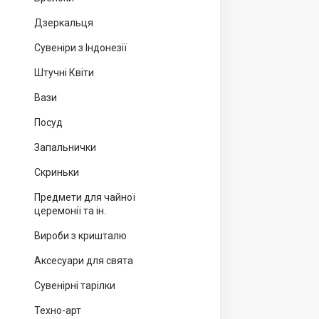
Дзеркальця
Сувеніри з Індонезії
Штучні Квіти
Вази
Посуд
Запальнички
Скриньки
Предмети для чайної
церемонії та ін.
Вироби з кришталю
Аксесуари для свята
Сувенірні тарілки
Техно-арт