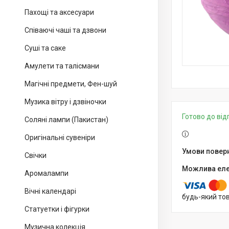
Пахощі та аксесуари
Співаючі чаші та дзвони
Суші та саке
Амулети та талісмани
Магічні предмети, Фен-шуй
Музика вітру і дзвіночки
Готово до ві
Соляні лампи (Пакистан)
Оригінальні сувеніри
Свічки
Аромалампи
Вічні календарі
будь-який то
Статуетки і фігурки
Музична колекція