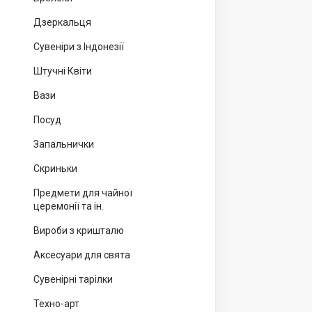
Дзеркальця
Сувеніри з Індонезії
Штучні Квіти
Вази
Посуд
Запальнички
Скриньки
Предмети для чайної
церемонії та ін.
Вироби з кришталю
Аксесуари для свята
Сувенірні тарілки
Техно-арт