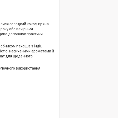
алися солодкий кокос, пряна
року або вечірньої
удово доповнює практики
бником пахощів з Індії.
якістю, насиченими ароматами й
мат для щоденного
езпечного використання