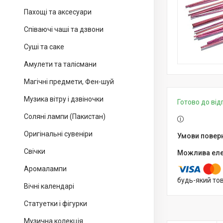
Пахощі та аксесуари
Співаючі чаші та дзвони
Суші та саке
Амулети та талісмани
Магічні предмети, Фен-шуй
Музика вітру і дзвіночки
Готово до ві
Соляні лампи (Пакистан)
Оригінальні сувеніри
Свічки
Аромалампи
будь-який то
Вічні календарі
Статуетки і фігурки
Музична колекція