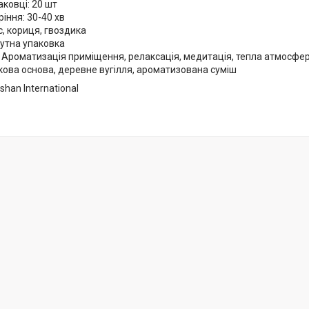
аковці: 20 шт
ріння: 30-40 хв
, кориця, гвоздика
кутна упаковка
 Ароматизація приміщення, релаксація, медитація, тепла атмосфе
кова основа, деревне вугілля, ароматизована суміш
shan International