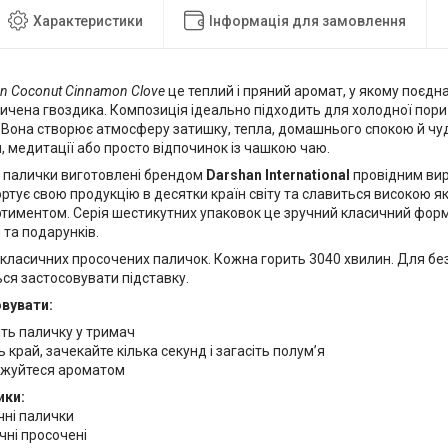
Характеристики
Інформація для замовлення
n Coconut Cinnamon Clove
це теплий і пряний аромат, у якому поєдн
ичена гвоздика. Композиція ідеально підходить для холодної пори 
. Вона створює атмосферу затишку, тепла, домашнього спокою й ч
 медитації або просто відпочинок із чашкою чаю.
і палички виготовлені брендом
Darshan International
провідним виро
ртує свою продукцію в десятки країн світу та славиться високою 
тиментом. Серія шестикутних упаковок це зручний класичний фор
та подарунків.
0 класичних просочених паличок. Кожна горить 3040 хвилин. Для б
ся застосовувати підставку.
вувати:
ть паличку у тримач
ь край, зачекайте кілька секунд і загасіть полум’я
жуйтеся ароматом
ики:
чні палички
чні просочені