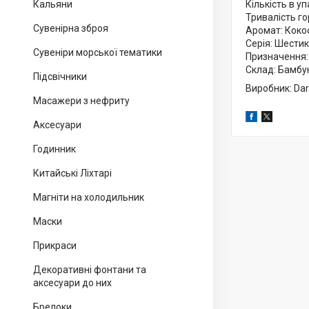
Кальяни
Кількість в уп
Тривалість го
Сувенірна зброя
Аромат: Кокос
Серія: Шести
Сувеніри морської тематики
Призначення:
Склад: Бамбу
Підсвічники
Виробник: Dar
Масажери з нефриту
Аксесуари
Годинник
Китайські Ліхтарі
Магніти на холодильник
Маски
Прикраси
Декоративні фонтани та
аксесуари до них
Брелоки