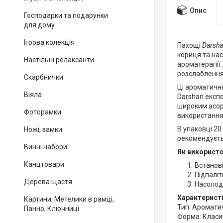
Опис
Господарки та подарунки
для дому
Ігрова колекція
Пахощі
Darsha
кориця та нас
Настільні релаксанти
ароматерапії
розслаблення,
Скарбнички
Ці ароматичн
Віяла
Darshan експо
широким асор
Фоторамки
використання 
В упаковці 2
Ножі, замки
рекомендуєть
Винні набори
Як використо
Канцтовари
Встанові
Підпаліт
Дерева щастя
Насолод
Характерист
Картини, Метелики в рамці,
Тип: Аромати
Панно, Ключниці
Форма: Класи