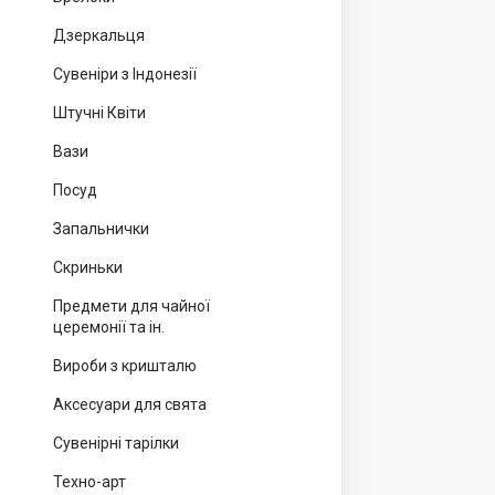
Дзеркальця
Сувеніри з Індонезії
Штучні Квіти
Вази
Посуд
Запальнички
Скриньки
Предмети для чайної
церемонії та ін.
Вироби з кришталю
Аксесуари для свята
Сувенірні тарілки
Техно-арт