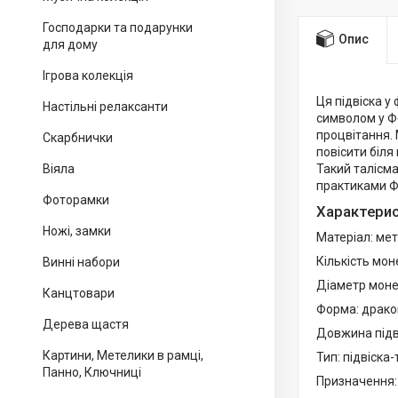
Господарки та подарунки
Опис
для дому
Ігрова колекція
Ця підвіска 
Настільні релаксанти
символом у Фе
процвітання. 
Скарбнички
повісити біля 
Віяла
Такий талісма
практиками Ф
Фоторамки
Характери
Ножі, замки
Матеріал: ме
Кількість моне
Винні набори
Діаметр моне
Канцтовари
Форма: дракон 
Дерева щастя
Довжина підві
Картини, Метелики в рамці,
Тип: підвіска
Панно, Ключниці
Призначення: 