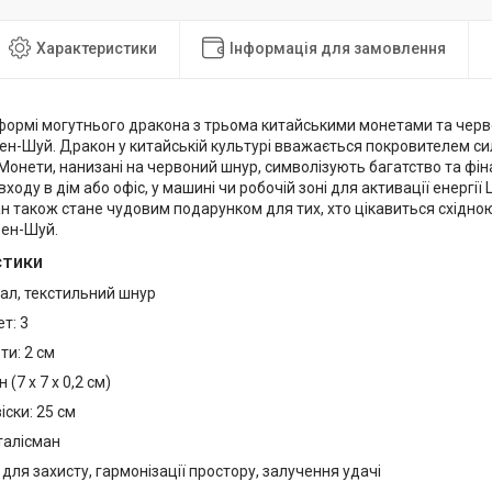
Характеристики
Інформація для замовлення
у формі могутнього дракона з трьома китайськими монетами та че
н-Шуй. Дракон у китайській культурі вважається покровителем сили
Монети, нанизані на червоний шнур, символізують багатство та фін
входу в дім або офіс, у машині чи робочій зоні для активації енергії
н також стане чудовим подарунком для тих, хто цікавиться східно
ен-Шуй.
стики
тал, текстильний шнур
т: 3
ти: 2 см
(7 х 7 х 0,2 см)
ски: 25 см
-талісман
для захисту, гармонізації простору, залучення удачі