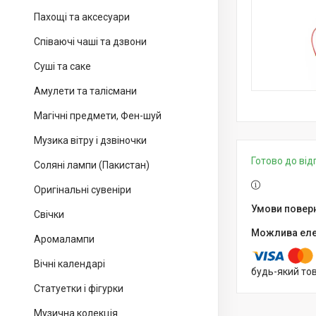
Пахощі та аксесуари
Співаючі чаші та дзвони
Суші та саке
Амулети та талісмани
Магічні предмети, Фен-шуй
Музика вітру і дзвіночки
Готово до ві
Соляні лампи (Пакистан)
Оригінальні сувеніри
Свічки
Аромалампи
Вічні календарі
будь-який то
Статуетки і фігурки
Музична колекція