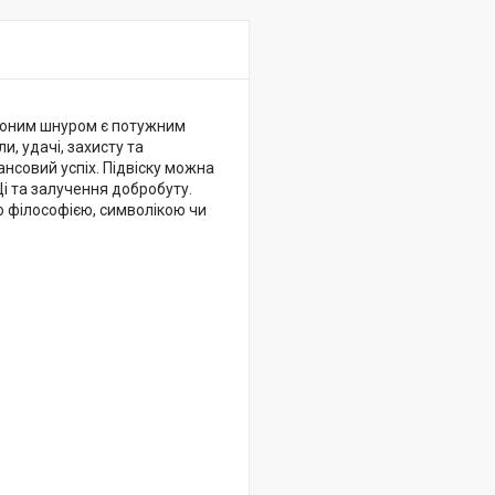
рвоним шнуром є потужним
, удачі, захисту та
ансовий успіх. Підвіску можна
 Ці та залучення добробуту.
ю філософією, символікою чи