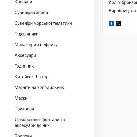
Кальяни
Колір: бронз
Виробництво:
Сувенірна зброя
Сувеніри морської тематики
Підсвічники
Масажери з нефриту
Аксесуари
Годинник
Китайські Ліхтарі
Магніти на холодильник
Маски
Прикраси
Декоративні фонтани та
аксесуари до них
Брелоки