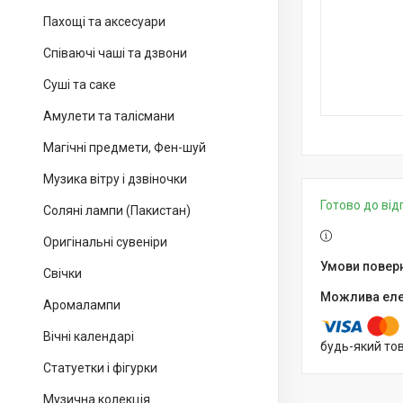
Пахощі та аксесуари
Співаючі чаші та дзвони
Суші та саке
Амулети та талісмани
Магічні предмети, Фен-шуй
Музика вітру і дзвіночки
Готово до ві
Соляні лампи (Пакистан)
Оригінальні сувеніри
Свічки
Аромалампи
Вічні календарі
будь-який то
Статуетки і фігурки
Музична колекція