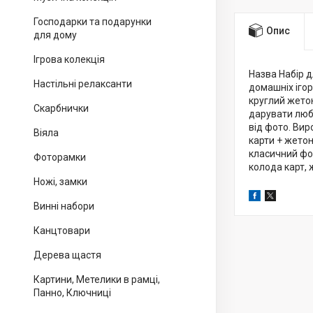
Господарки та подарунки
Опис
для дому
Ігрова колекція
Назва Набір д
Настільні релаксанти
домашніх ігор
круглий жетон
Скарбнички
дарувати люби
від фото. Вир
Віяла
карти + жетон
класичний фор
Фоторамки
колода карт, 
Ножі, замки
Винні набори
Канцтовари
Дерева щастя
Картини, Метелики в рамці,
Панно, Ключниці