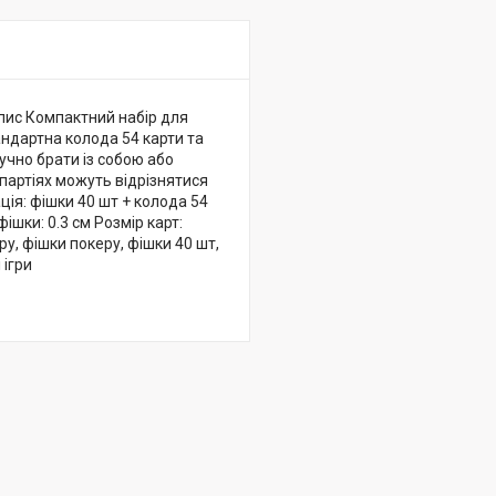
Опис Компактний набір для
андартна колода 54 карти та
учно брати із собою або
 партіях можуть відрізнятися
ія: фішки 40 шт + колода 54
ішки: 0.3 см Розмір карт:
у, фішки покеру, фішки 40 шт,
 ігри