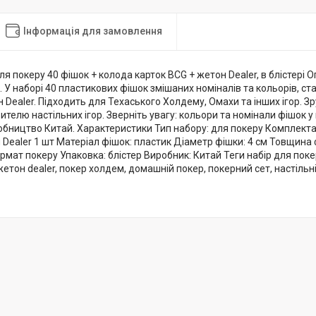
Інформація для замовлення
ля покеру 40 фішок + колода карток BCG + жетон Dealer, в блістері 
. У наборі 40 пластикових фішок змішаних номіналів та кольорів, ст
 Dealer. Підходить для Техаського Холдему, Омахи та інших ігор. Зр
телю настільних ігор. Зверніть увагу: кольори та номінали фішок у
обництво Китай. Характеристики Тип набору: для покеру Комплектац
 Dealer 1 шт Матеріал фішок: пластик Діаметр фішки: 4 см Товщина ф
мат покеру Упаковка: блістер Виробник: Китай Теги набір для покер
жетон dealer, покер холдем, домашній покер, покерний сет, настільні