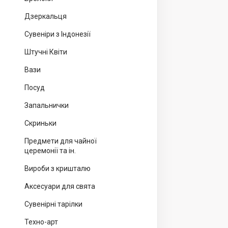
Дзеркальця
Сувеніри з Індонезії
Штучні Квіти
Вази
Посуд
Запальнички
Скриньки
Предмети для чайної
церемонії та ін.
Вироби з кришталю
Аксесуари для свята
Сувенірні тарілки
Техно-арт