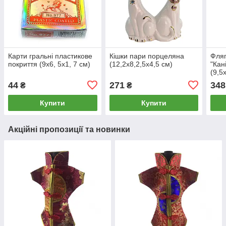
Карти гральні пластикове
Кішки пари порцеляна
Фляг
покриття (9х6, 5х1, 7 см)
(12,2х8,2,5х4,5 см)
"Кан
(9,5
44
271
348
₴
₴
Купити
Купити
Акційні пропозиції та новинки