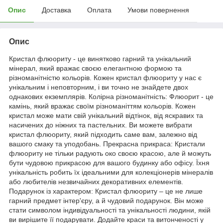
Опис
Доставка
Оплата
Умови повернення
Опис
Кристал флюориту - це винятково гарний та унікальний
мінерал, який вражає своєю елегантною формою та
різноманітністю кольорів. Кожен кристал флюориту у нас є
унікальним і неповторним, і ви точно не знайдете двох
однакових екземплярів. Колірна різноманітність: Флюорит - це
камінь, який вражає своїм різноманіттям кольорів. Кожен
кристал може мати свій унікальний відтінок, від яскравих та
насичених до ніжних та пастельних. Ви можете вибрати
кристал флюориту, який підходить саме вам, залежно від
вашого смаку та уподобань. Прекрасна прикраса: Кристали
флюориту не тільки радують око своєю красою, але й можуть
бути чудовою прикрасою для вашого будинку або офісу. Їхня
унікальність робить їх ідеальними для колекціонерів мінералів
або любителів незвичайних декоративних елементів.
Подарунок із характером: Кристал флюориту – це не лише
гарний предмет інтер'єру, а й чудовий подарунок. Він може
стати символом індивідуальності та унікальності людини, якій
ви вирішите її подарувати. Додайте краси та витонченості у