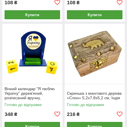
108
108
₴
₴
Купити
Купити
Вічний календар "Я люблю
Україну" дерев'яний,
Скринька з мангового дерева
розписаний вручну,
«Слон» 5,2х7,8х5,2 см, Індія
155х142х60 мм
Готово до відправки
Готово до відправки
348
216
₴
₴
Купити
Купити