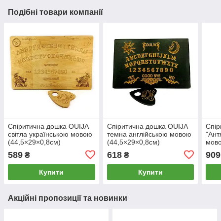
Подібні товари компанії
Спіритична дошка OUIJA
Спіритична дошка OUIJA
Спір
світла українською мовою
темна англійською мовою
"Ант
(44,5×29×0,8см)
(44,5×29×0,8см)
мово
указ
589
618
909
₴
₴
Купити
Купити
Акційні пропозиції та новинки