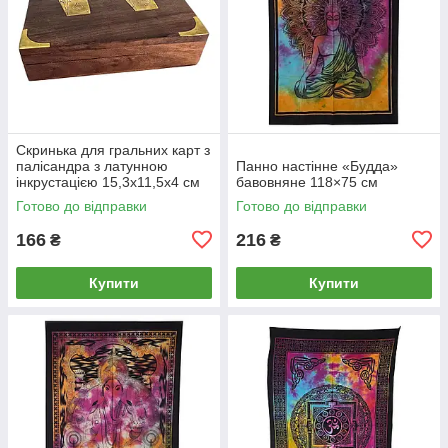
Скринька для гральних карт з
палісандра з латунною
Панно настінне «Будда»
інкрустацією 15,3х11,5х4 см
бавовняне 118×75 см
Готово до відправки
Готово до відправки
166
216
₴
₴
Купити
Купити