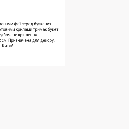
женням феї серед бузкових
летовими крилами тримає букет
редбачене кріплення
2 см. Призначена для декору,
: Китай