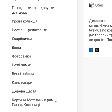
Опис
Господарки та подарунки
для дому
Декоративна 
Ігрова колекція
квітів. Ніжна
Настільні релаксанти
бузку, а по к
(металевий тр
Скарбнички
не для їжі. П
Віяла
Фоторамки
Ножі, замки
Винні набори
Канцтовари
Дерева щастя
Картини, Метелики в рамці,
Панно, Ключниці