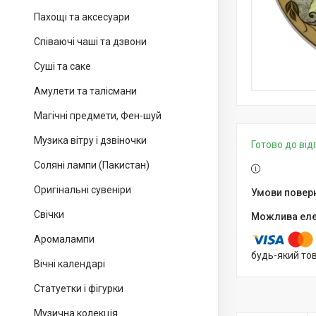
Пахощі та аксесуари
Співаючі чаші та дзвони
Суші та саке
Амулети та талісмани
Магічні предмети, Фен-шуй
Музика вітру і дзвіночки
Готово до ві
Соляні лампи (Пакистан)
Оригінальні сувеніри
Свічки
Аромалампи
будь-який то
Вічні календарі
Статуетки і фігурки
Музична колекція