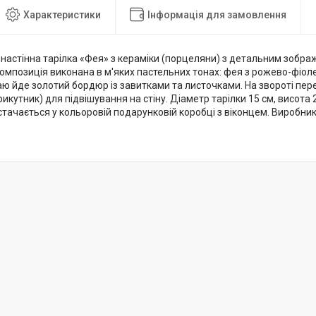
Характеристики
Інформація для замовлення
настінна тарілка «Фея» з кераміки (порцеляни) з детальним зобра
 композиція виконана в м'яких пастельних тонах: фея з рожево-фіо
раю йде золотий бордюр із завитками та листочками. На звороті пе
икутник) для підвішування на стіну. Діаметр тарілки 15 см, висота 
остачається у кольоровій подарунковій коробці з віконцем. Виробник