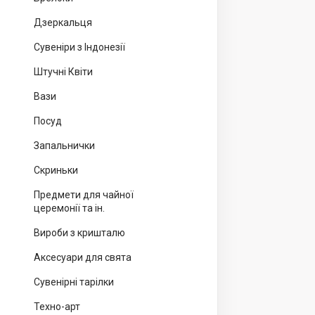
Дзеркальця
Сувеніри з Індонезії
Штучні Квіти
Вази
Посуд
Запальнички
Скриньки
Предмети для чайної
церемонії та ін.
Вироби з кришталю
Аксесуари для свята
Сувенірні тарілки
Техно-арт